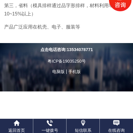
第三，省料（模具排样通过品字形排样，材料利用率提升
10~15%以上）
产品广泛应用在机壳、电子、服装等
点击电话咨询:13534078771
粤ICP备19035250号
|
电脑版
手机版
返回首页
一键拨号
短信联系
在线咨询