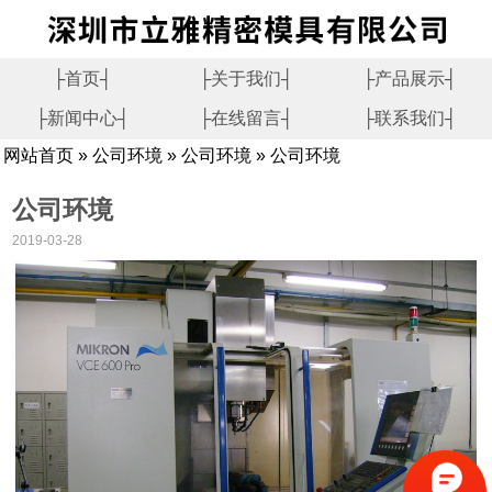
├首页┤
├关于我们┤
├产品展示┤
├新闻中心┤
├在线留言┤
├联系我们┤
网站首页
»
公司环境
»
公司环境
» 公司环境
公司环境
2019-03-28