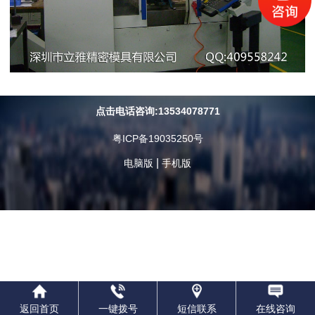
点击电话咨询:13534078771
粤ICP备19035250号
|
电脑版
手机版
返回首页
一键拨号
短信联系
在线咨询